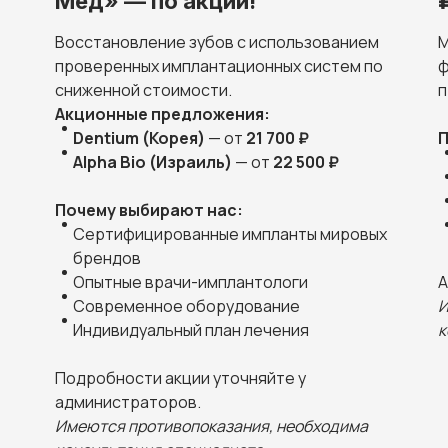
Мед» — по акции!
Восстановление зубов с использованием
М
проверенных имплантационных систем по
ф
сниженной стоимости.
п
Акционные предложения:
Dentium (Корея)
— от
21 700 ₽
П
Alpha Bio (Израиль)
— от
22 500 ₽
Почему выбирают нас:
Сертифицированные импланты мировых
брендов
Опытные врачи-имплантологи
А
Современное оборудование
И
Индивидуальный план лечения
к
Подробности акции уточняйте у
администраторов.
Имеются противопоказания, необходима