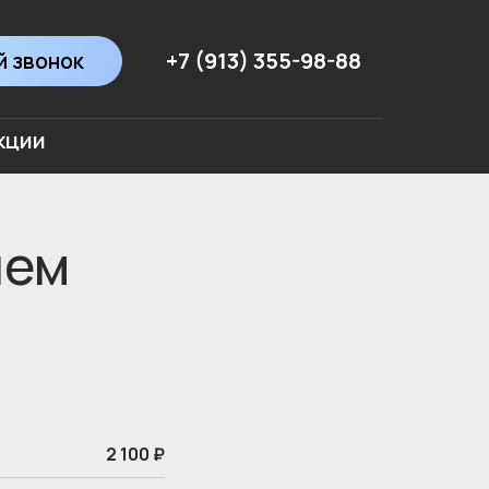
+7 (913) 355-98-88
 звонок
кции
ием
2 100 ₽