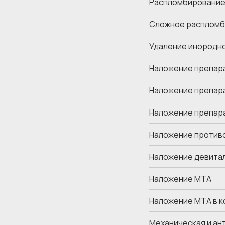
Распломбирование
Сложное распломб
Удаление инородно
Наложение препара
Наложение препара
Наложение препара
Наложение против
Наложение девита
Наложение МТА
Наложение МТА в к
Механическая и ан