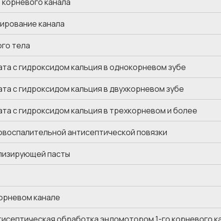
 корневого канала
ирование канала
го тела
та с гидроксидом кальция в однокорневом зубе
та с гидроксидом кальция в двухкорневом зубе
та с гидроксидом кальция в трехкорневом и более
овоспалительной антисептической повязки
лизирующей пасты
орневом канале
тисептическая обработка эндомотором 1-го корневого к